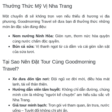
Thưởng Thức Mỹ Vị Nha Trang
Một chuyến đi sẽ không trọn vẹn nếu thiếu đi hương vị địa
phương. Goodmorning Travel sẽ đưa bạn đi thưởng thức những
món ăn đặc sản đúng điệu:
Nem nướng Ninh Hòa:
Giòn rụm, thơm nức hòa quyện
cùng nước chấm độc quyền.
Bún cá sứa:
Vị thanh ngọt từ cá dằm và cái giòn sần sật
của sứa tươi.
Tại Sao Nên Đặt Tour Cùng Goodmorning
Travel?
Xe đưa đón tận nơi:
Đội ngũ xe đời mới, điều hòa mát
lạnh, tài xế thân thiện.
Hướng dẫn viên tâm huyết:
Không chỉ dẫn đường, chúng
mình còn là những "người kể chuyện" am hiểu sâu sắc về
Nha Trang.
Giá tour minh bạch:
Trọn gói vé tham quan, ăn trưa, nước
uống – Tuyệt đối không chi phí ẩn.