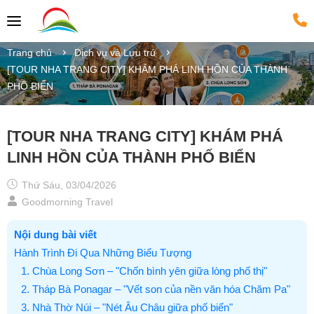
Trang chủ
Dịch vụ và Lưu trú
[TOUR NHA TRANG CITY] KHÁM PHÁ LINH HỒN CỦA THÀNH
PHỐ BIỂN
[TOUR NHA TRANG CITY] KHÁM PHÁ
LINH HỒN CỦA THÀNH PHỐ BIỂN
Thứ Sáu, 03/04/2026
Goodmorning Travel
Nội dung bài viết
Hành Trình Đi Qua Những Biểu Tượng
1. Chùa Long Sơn – "Chốn bình yên giữa lòng phố thị"
2. Tháp Bà Ponagar – "Vết son của nền văn hóa Chăm Pa"
3. Nhà Thờ Núi – "Nét Âu Châu giữa phố biển"