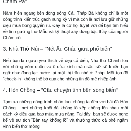
Chăm Pa"
Nằm hiên ngang bên dòng sông Cái, Tháp Bà không chỉ là một
công trình kiến trúc gạch nung kỳ vĩ mà còn là nơi lưu giữ những
điệu múa bóng quyến rũ. Đây là cơ hội tuyệt vời để bạn tìm hiểu
về tín ngưỡng thờ Mẫu và kỹ thuật xây dựng bậc thầy của người
Chăm cổ.
3. Nhà Thờ Núi – "Nét Âu Châu giữa phố biển"
Nếu bạn là người yêu thích vẻ đẹp cổ điển, Nhà thờ Chánh tòa
với những vòm cuốn và ô cửa kính màu sặc sỡ sẽ khiến bạn
ngỡ như đang lạc bước tại một thị trấn nhỏ ở Pháp. Một tọa độ
"check-in" không thể bỏ qua cho những tín đồ mê nhiếp ảnh.
4. Hòn Chồng – "Câu chuyện tình bên sóng biển"
Tạm xa những công trình nhân tạo, chúng ta đến với bãi đá Hòn
Chồng – nơi những khối đá khổng lồ xếp chồng lên nhau một
cách kỳ diệu qua bao mùa mưa nắng. Tại đây, bạn sẽ được nghe
kể về sự tích "Bàn tay khổng lồ" và thưởng thức cà phê ngắm
vịnh biển thơ mộng.