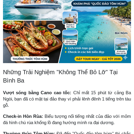
Những Trải Nghiệm "Không Thể Bỏ Lỡ" Tại
Bình Ba
Vượt sóng bằng Cano cao tốc:
Chỉ mất 15 phút từ cảng Ba
Ngòi, bạn đã có mặt tại đảo thay vì phải lênh đênh 1 tiếng trên tàu
gỗ.
Check-in Hòn Rùa:
Biểu tượng nổi tiếng nhất của đảo với mỏm
đá hình chú rùa khổng lồ đang hướng mình ra đại dương.
Thưởng thức Tôm Hùm:
Đã đến "Quốc đảo tôm hùm" thì chắc