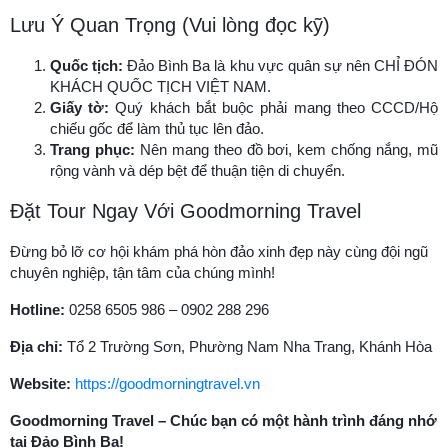
Lưu Ý Quan Trọng (Vui lòng đọc kỹ)
Quốc tịch:
Đảo Bình Ba là khu vực quân sự nên CHỈ ĐÓN
KHÁCH QUỐC TỊCH VIỆT NAM.
Giấy tờ:
Quý khách bắt buộc phải mang theo CCCD/Hộ
chiếu gốc để làm thủ tục lên đảo.
Trang phục:
Nên mang theo đồ bơi, kem chống nắng, mũ
rộng vành và dép bệt để thuận tiện di chuyển.
Đặt Tour Ngay Với Goodmorning Travel
Đừng bỏ lỡ cơ hội khám phá hòn đảo xinh đẹp này cùng đội ngũ
chuyên nghiệp, tận tâm của chúng mình!
Hotline:
0258 6505 986 – 0902 288 296
Địa chỉ:
Tổ 2 Trường Sơn, Phường Nam Nha Trang, Khánh Hòa
Website:
https://goodmorningtravel.vn
Goodmorning Travel – Chúc bạn có một hành trình đáng nhớ
tại Đảo Bình Ba!