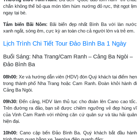
chắn không thể bỏ qua món tôm hùm nướng đỏ rực, thịt ngọt lịm
ngay tại bè.
Tắm biển Bãi Nôm:
Bãi biển đẹp nhất Bình Ba với làn nước
xanh ngắt, sóng êm, cực kỳ an toàn cho cả người lớn và trẻ em.
Lịch Trình Chi Tiết Tour Đảo Bình Ba 1 Ngày
Buổi Sáng: Nha Trang/Cam Ranh – Cảng Ba Ngòi –
Đảo Bình Ba
08h00:
Xe và hướng dẫn viên (HDV) đón Quý khách tại điểm hẹn
trong thành phố Nha Trang hoặc Cam Ranh. Đoàn khởi hành đi
Cảng Ba Ngòi.
09h30:
Đến cảng, HDV làm thủ tục cho đoàn lên Cano cao tốc.
Trên đường ra đảo, bạn sẽ được chiêm ngưỡng vẻ đẹp hùng vĩ
của Vịnh Cam Ranh với những căn cứ quân sự và tàu hải quân
hiện đại.
10h00:
Cano cập bến Đảo Bình Ba. Quý khách bắt đầu hành
trình tham quan bằng xe Jeep/xe điện quanh đảo: