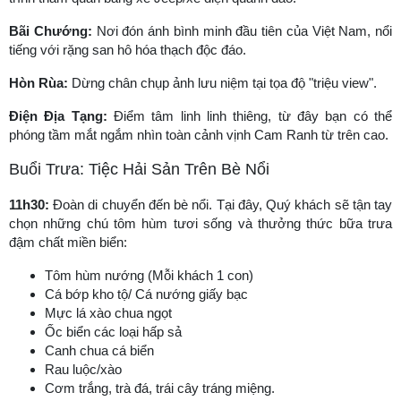
Bãi Chướng:
Nơi đón ánh bình minh đầu tiên của Việt Nam, nổi
tiếng với rặng san hô hóa thạch độc đáo.
Hòn Rùa:
Dừng chân chụp ảnh lưu niệm tại tọa độ "triệu view".
Điện Địa Tạng:
Điểm tâm linh linh thiêng, từ đây bạn có thể
phóng tầm mắt ngắm nhìn toàn cảnh vịnh Cam Ranh từ trên cao.
Buổi Trưa: Tiệc Hải Sản Trên Bè Nổi
11h30:
Đoàn di chuyển đến bè nổi. Tại đây, Quý khách sẽ tận tay
chọn những chú tôm hùm tươi sống và thưởng thức bữa trưa
đậm chất miền biển:
Tôm hùm nướng (Mỗi khách 1 con)
Cá bớp kho tộ/ Cá nướng giấy bạc
Mực lá xào chua ngọt
Ốc biển các loại hấp sả
Canh chua cá biển
Rau luộc/xào
Cơm trắng, trà đá, trái cây tráng miệng.