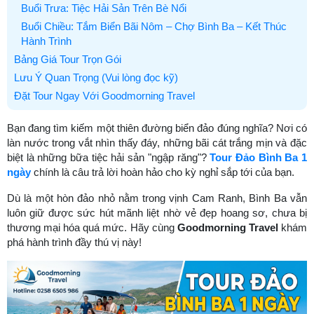
Buổi Trưa: Tiệc Hải Sản Trên Bè Nổi
Buổi Chiều: Tắm Biển Bãi Nôm – Chợ Bình Ba – Kết Thúc
Hành Trình
Bảng Giá Tour Trọn Gói
Lưu Ý Quan Trọng (Vui lòng đọc kỹ)
Đặt Tour Ngay Với Goodmorning Travel
Bạn đang tìm kiếm một thiên đường biển đảo đúng nghĩa? Nơi có
làn nước trong vắt nhìn thấy đáy, những bãi cát trắng mịn và đặc
biệt là những bữa tiệc hải sản "ngập răng"?
Tour Đảo Bình Ba 1
ngày
chính là câu trả lời hoàn hảo cho kỳ nghỉ sắp tới của bạn.
Dù là một hòn đảo nhỏ nằm trong vịnh Cam Ranh, Bình Ba vẫn
luôn giữ được sức hút mãnh liệt nhờ vẻ đẹp hoang sơ, chưa bị
thương mại hóa quá mức. Hãy cùng
Goodmorning Travel
khám
phá hành trình đầy thú vị này!