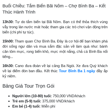
Buổi Chiều: Tắm Biển Bãi Nôm – Chợ Bình Ba – Kết
Thúc Hành Trình
13h30:
Tự do tắm biển tại Bãi Nôm. Bạn có thể thỏa thích vùng
vẫy trong làn nước mát hoặc tham gia các trò chơi vận động trên
biển (chi phí tự túc).
15h00:
Tham quan Chợ Bình Ba. Đây là cơ hội để bạn khám phá
đời sống ngư dân và mua sắm đặc sản về làm quà như: bánh
căn tôm mực, rong biển khô, mực một nắng, chả cá Bình Ba nổi
tiếng...
16h30:
Cano đưa đoàn về lại cảng Ba Ngòi. Xe đưa Quý khách
về lại điểm đón ban đầu. Kết thúc
Tour Bình Ba 1 ngày
đầy ắp
kỷ niệm.
Bảng Giá Tour Trọn Gói
Người lớn (10-80) tuổi:
750,000 VND/khách
Trẻ em (5-9) tuổi:
375,000 VND/khách
Em bé (1-4) tuổi:
Miễn phí