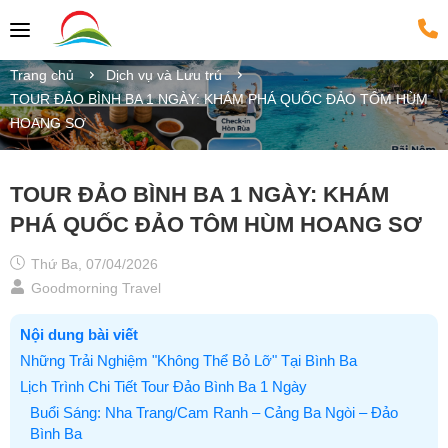
Trang chủ
Dịch vụ và Lưu trú
TOUR ĐẢO BÌNH BA 1 NGÀY: KHÁM PHÁ QUỐC ĐẢO TÔM HÙM
HOANG SƠ
TOUR ĐẢO BÌNH BA 1 NGÀY: KHÁM
PHÁ QUỐC ĐẢO TÔM HÙM HOANG SƠ
Thứ Ba, 07/04/2026
Goodmorning Travel
Nội dung bài viết
Những Trải Nghiệm "Không Thể Bỏ Lỡ" Tại Bình Ba
Lịch Trình Chi Tiết Tour Đảo Bình Ba 1 Ngày
Buổi Sáng: Nha Trang/Cam Ranh – Cảng Ba Ngòi – Đảo
Bình Ba