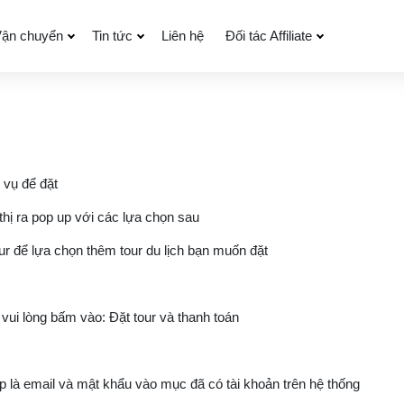
ận chuyển
Tin tức
Liên hệ
Đối tác Affiliate
 vụ để đặt
thị ra pop up với các lựa chọn sau
ur để lựa chọn thêm tour du lịch bạn muốn đặt
 vui lòng bấm vào: Đặt tour và thanh toán
ập là email và mật khẩu vào mục đã có tài khoản trên hệ thống