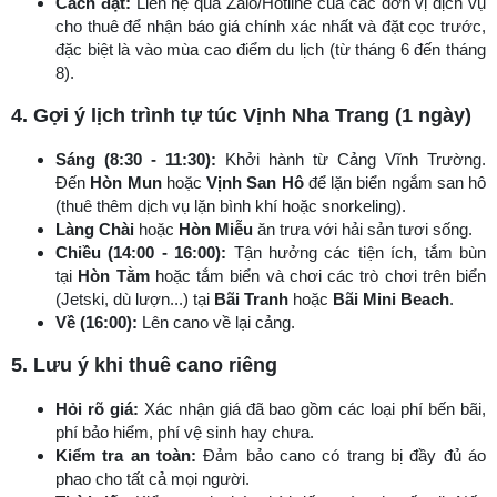
Cách đặt:
Liên hệ qua Zalo/Hotline của các đơn vị dịch vụ
cho thuê để nhận báo giá chính xác nhất và đặt cọc trước,
đặc biệt là vào mùa cao điểm du lịch (từ tháng 6 đến tháng
8).
4. Gợi ý lịch trình tự túc Vịnh Nha Trang (1 ngày)
Sáng (8:30 - 11:30):
Khởi hành từ Cảng Vĩnh Trường.
Đến
Hòn Mun
hoặc
Vịnh San Hô
để lặn biển ngắm san hô
(thuê thêm dịch vụ lặn bình khí hoặc snorkeling).
Làng Chài
hoặc
Hòn Miễu
ăn trưa với hải sản tươi sống.
Chiều (14:00 - 16:00):
Tận hưởng các tiện ích, tắm bùn
tại
Hòn Tằm
hoặc tắm biển và chơi các trò chơi trên biển
(Jetski, dù lượn...) tại
Bãi Tranh
hoặc
Bãi Mini Beach
.
Về (16:00):
Lên cano về lại cảng.
5. Lưu ý khi thuê cano riêng
Hỏi rõ giá:
Xác nhận giá đã bao gồm các loại phí bến bãi,
phí bảo hiểm, phí vệ sinh hay chưa.
Kiểm tra an toàn:
Đảm bảo cano có trang bị đầy đủ áo
phao cho tất cả mọi người.