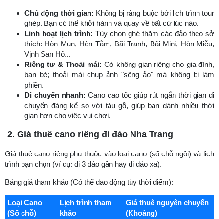
Chủ động thời gian:
Không bị ràng buộc bởi lịch trình tour
ghép. Bạn có thể khởi hành và quay về bất cứ lúc nào.
Linh hoạt lịch trình:
Tùy chọn ghé thăm các đảo theo sở
thích: Hòn Mun, Hòn Tằm, Bãi Tranh, Bãi Mini, Hòn Miễu,
Vịnh San Hô...
Riêng tư & Thoải mái:
Có không gian riêng cho gia đình,
bạn bè; thoải mái chụp ảnh "sống ảo" mà không bị làm
phiền.
Di chuyển nhanh:
Cano cao tốc giúp rút ngắn thời gian di
chuyển đáng kể so với tàu gỗ, giúp bạn dành nhiều thời
gian hơn cho việc vui chơi.
2. Giá thuê cano riêng đi đảo Nha Trang
Giá thuê cano riêng phụ thuộc vào loại cano (số chỗ ngồi) và lịch
trình bạn chọn (ví dụ: đi 3 đảo gần hay đi đảo xa).
Bảng giá tham khảo (Có thể dao động tùy thời điểm):
Loại Cano
Lịch trình tham
Giá thuê nguyên chuyến
(Số chỗ)
khảo
(Khoảng)