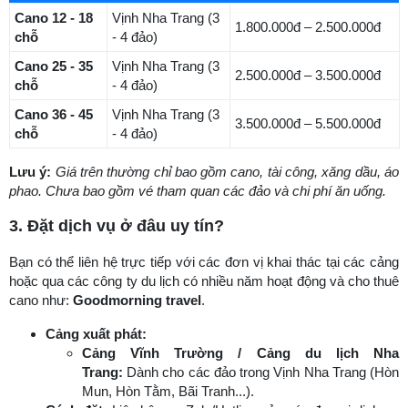
Cano 12 - 18
Vịnh Nha Trang (3
1.800.000đ – 2.500.000đ
chỗ
- 4 đảo)
Cano 25 - 35
Vịnh Nha Trang (3
2.500.000đ – 3.500.000đ
chỗ
- 4 đảo)
Cano 36 - 45
Vịnh Nha Trang (3
3.500.000đ – 5.500.000đ
chỗ
- 4 đảo)
Lưu ý:
Giá trên thường chỉ bao gồm cano, tài công, xăng dầu, áo
phao. Chưa bao gồm vé tham quan các đảo và chi phí ăn uống.
3. Đặt dịch vụ ở đâu uy tín?
Bạn có thể liên hệ trực tiếp với các đơn vị khai thác tại các cảng
hoặc qua các công ty du lịch có nhiều năm hoạt động và cho thuê
cano như:
Goodmorning travel
.
Cảng xuất phát:
Cảng Vĩnh Trường / Cảng du lịch Nha
Trang:
Dành cho các đảo trong Vịnh Nha Trang (Hòn
Mun, Hòn Tằm, Bãi Tranh...).