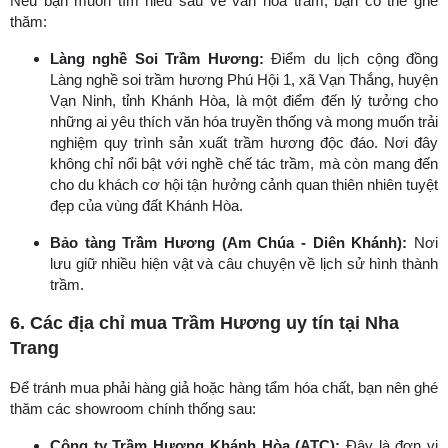
Nếu bạn muốn tìm hiểu sâu về văn hóa trầm, bạn có thể ghé
thăm:
Làng nghề Soi Trầm Hương:
Điểm du lịch cộng đồng
Làng nghề soi trầm hương Phú Hội 1, xã Vạn Thắng, huyện
Vạn Ninh, tỉnh Khánh Hòa, là một điểm đến lý tưởng cho
những ai yêu thích văn hóa truyền thống và mong muốn trải
nghiệm quy trình sản xuất trầm hương độc đáo. Nơi đây
không chỉ nổi bật với nghề chế tác trầm, mà còn mang đến
cho du khách cơ hội tận hưởng cảnh quan thiên nhiên tuyệt
đẹp của vùng đất Khánh Hòa.
Bảo tàng Trầm Hương (Am Chúa - Diên Khánh):
Nơi
lưu giữ nhiều hiện vật và câu chuyện về lịch sử hình thành
trầm.
6. Các địa chỉ mua Trầm Hương uy tín tại Nha
Trang
Để tránh mua phải hàng giả hoặc hàng tẩm hóa chất, bạn nên ghé
thăm các showroom chính thống sau:
Công ty Trầm Hương Khánh Hòa (ATC):
Đây là đơn vị