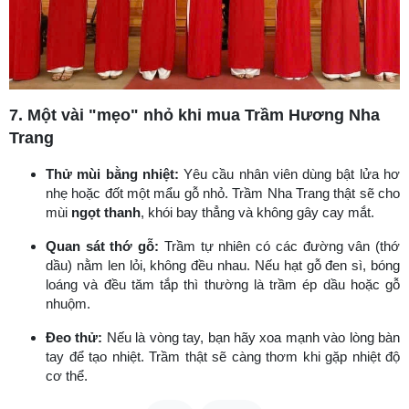
7. Một vài "mẹo" nhỏ khi mua Trầm Hương Nha
Trang
Thử mùi bằng nhiệt:
Yêu cầu nhân viên dùng bật lửa hơ
nhẹ hoặc đốt một mẩu gỗ nhỏ. Trầm Nha Trang thật sẽ cho
mùi
ngọt thanh
, khói bay thẳng và không gây cay mắt.
Quan sát thớ gỗ:
Trầm tự nhiên có các đường vân (thớ
dầu) nằm len lỏi, không đều nhau. Nếu hạt gỗ đen sì, bóng
loáng và đều tăm tắp thì thường là trầm ép dầu hoặc gỗ
nhuộm.
Đeo thử:
Nếu là vòng tay, bạn hãy xoa mạnh vào lòng bàn
tay để tạo nhiệt. Trầm thật sẽ càng thơm khi gặp nhiệt độ
cơ thể.