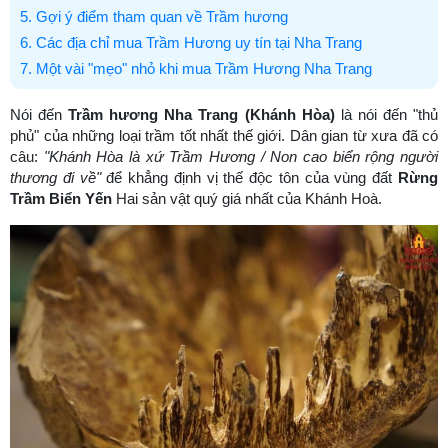
5. Gợi ý điểm tham quan về Trầm hương
6. Các địa chỉ mua Trầm Hương uy tín tại Nha Trang
7. Một vài "mẹo" nhỏ khi mua Trầm Hương Nha Trang
Nói đến
Trầm hương Nha Trang (Khánh Hòa)
là nói đến "thủ
phủ" của những loại trầm tốt nhất thế giới. Dân gian từ xưa đã có
câu:
"Khánh Hòa là xứ Trầm Hương / Non cao biển rộng người
thương đi về"
để khẳng định vị thế độc tôn của vùng đất
Rừng
Trầm Biển Yến
Hai sản vật quý giá nhất của Khánh Hoà.