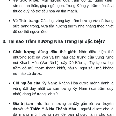
Về Sức khỏe:
Mùi hương của trầm có tác dụng giảm
stress, an thần, giúp ngủ ngon. Trong Đông y, trầm còn là vị
thuốc quý hỗ trợ tiêu hóa và tim mạch.
Về Thời trang:
Các loại vòng tay trầm hương vừa là trang
sức sang trọng, vừa tỏa hương thơm nhẹ nhàng theo nhiệt
độ cơ thể người đeo.
3. Tại sao Trầm hương Nha Trang lại đặc biệt?
Chất lượng đứng đầu thế giới:
Nhờ điều kiện thổ
nhưỡng (đất đá vôi) và khí hậu đặc trưng của vùng rừng
núi Khánh Hòa (Vạn Ninh), cây Dó Bầu tại đây tạo ra loại
trầm có mùi thơm thanh khiết, hậu vị ngọt sâu mà không
nơi nào có được.
Cội nguồn của Kỳ Nam:
Khánh Hòa được mệnh danh là
vùng đất duy nhất có sản lượng Kỳ Nam (loại trầm quý
nhất) đáng kể trong lịch sử.
Giá trị tâm linh:
Trầm hương tại đây gắn liền với truyền
thuyết về
Thiên Y A Na Thánh Mẫu
– người được cho là
đã mang mùi hương này để ban phước lành cho dân