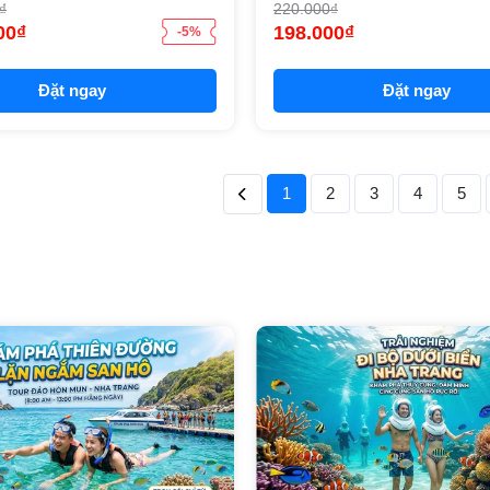
₫
220.000₫
00₫
198.000₫
-5%
Đặt ngay
Đặt ngay
1
2
3
4
5