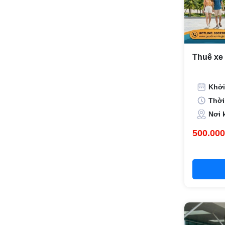
Thuê xe 
Khởi
Thời
Nơi 
500.000