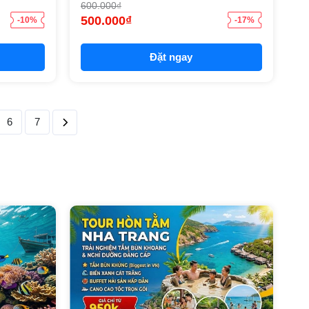
600.000₫
500.000₫
-10%
-17%
Đặt ngay
6
7