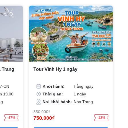
a Trang
Tour Vĩnh Hy 1 ngày
-7-CN
Khởi hành:
Hằng ngày
n 19.00
Thời gian:
1 ngày
ng
Nơi khởi hành:
Nha Trang
850.000₫
750.000₫
-47%
-12%