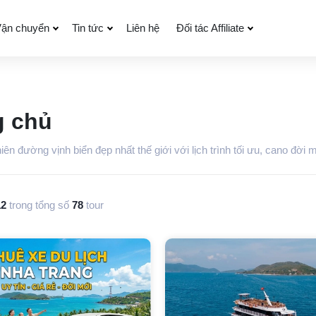
ận chuyển
Tin tức
Liên hệ
Đối tác Affiliate
g chủ
ên đường vịnh biển đẹp nhất thế giới với lịch trình tối ưu, cano đời m
12
trong tổng số
78
tour