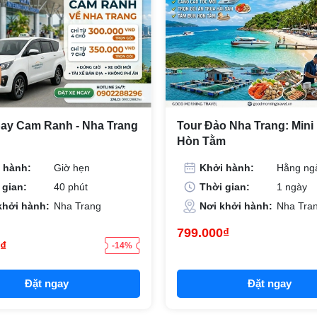
bay Cam Ranh - Nha Trang
Tour Đảo Nha Trang: Mini
Hòn Tằm
 hành:
Giờ hẹn
Khởi hành:
Hằng ng
 gian:
40 phút
Thời gian:
1 ngày
khởi hành:
Nha Trang
Nơi khởi hành:
Nha Tra
799.000₫
₫
-14%
Đặt ngay
Đặt ngay