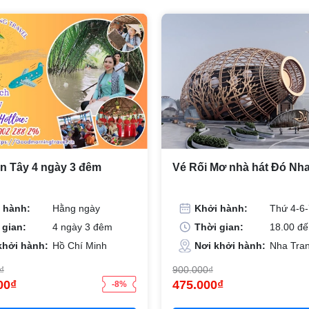
ền Tây 4 ngày 3 đêm
Vé Rối Mơ nhà hát Đó Nh
 hành:
Hằng ngày
Khởi hành:
Thứ 4-6
 gian:
4 ngày 3 đêm
Thời gian:
18.00 đế
khởi hành:
Hồ Chí Minh
Nơi khởi hành:
Nha Tra
₫
900.000₫
00₫
475.000₫
-8%