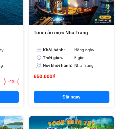
Tour câu mực Nha Trang
ày
Khởi hành:
Hằng ngày
Thời gian:
5 giờ
ng
Nơi khởi hành:
Nha Trang
650.000₫
-4%
Đặt ngay