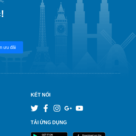
!
n ưu đãi
KẾT NỐI
TẢI ỨNG DỤNG