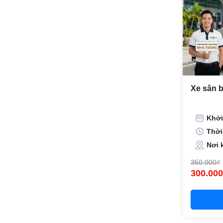
Xe sân 
Khởi
Thời
Nơi 
350.000₫
300.000