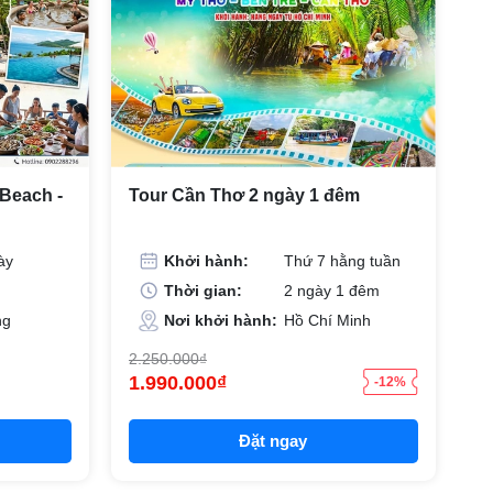
 Beach -
Tour Cần Thơ 2 ngày 1 đêm
ày
Khởi hành:
Thứ 7 hằng tuần
Thời gian:
2 ngày 1 đêm
ng
Nơi khởi hành:
Hồ Chí Minh
2.250.000₫
1.990.000₫
-12%
Đặt ngay