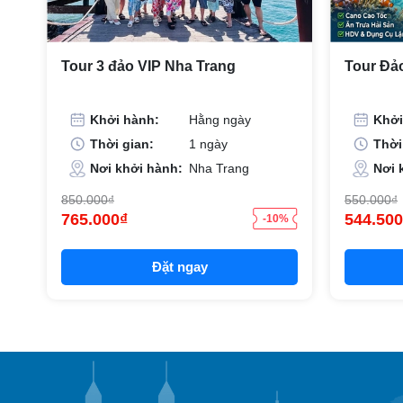
Tour 3 đảo VIP Nha Trang
Tour Đả
Khởi hành:
Hằng ngày
Khởi
Thời gian:
1 ngày
Thời
Nơi khởi hành:
Nha Trang
Nơi 
850.000₫
550.000₫
765.000₫
544.500
-10%
Đặt ngay