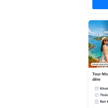
Tour Nha
đêm
Khởi
Thời
Nơi 