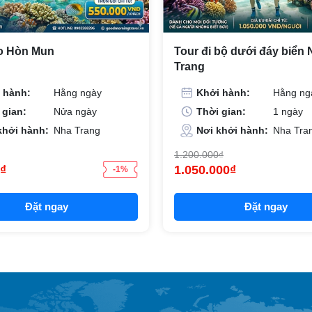
o Hòn Mun
Tour đi bộ dưới đáy biển
Trang
 hành:
Hằng ngày
Khởi hành:
Hằng ng
 gian:
Nửa ngày
Thời gian:
1 ngày
khởi hành:
Nha Trang
Nơi khởi hành:
Nha Tra
1.200.000₫
₫
1.050.000₫
-1%
Đặt ngay
Đặt ngay