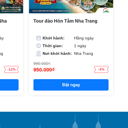
 Nha
Tour đảo Hòn Tằm Nha Trang
T
ày
Khởi hành:
Hằng ngày
Thời gian:
1 ngày
ng
Nơi khởi hành:
Nha Trang
990.000₫
95
950.000₫
8
-12%
-4%
Đặt ngay