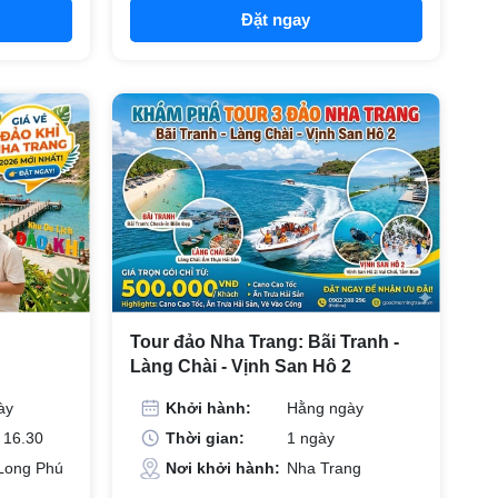
Đặt ngay
Tour đảo Nha Trang: Bãi Tranh -
Làng Chài - Vịnh San Hô 2
ày
Khởi hành:
Hằng ngày
 16.30
Thời gian:
1 ngày
Long Phú
Nơi khởi hành:
Nha Trang