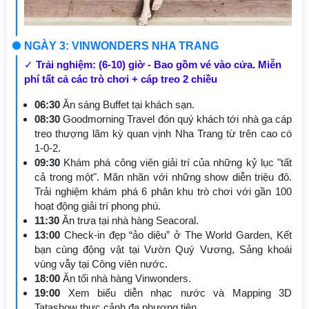
NGÀY 3: VINWONDERS NHA TRANG
✓
Trải nghiệm: (6-10) giờ - Bao gồm vé vào cửa. Miễn
phí tất cả các trò chơi + cáp treo 2 chiều
06:30
Ăn sáng Buffet tại khách sạn.
08:30
Goodmorning Travel đón quý khách tới nhà ga cáp
treo thượng lãm kỳ quan vịnh Nha Trang từ trên cao có
1-0-2.
09:30
Khám phá công viên giải trí của những kỷ lục "tất
cả trong một". Mãn nhãn với những show diễn triệu đô.
Trải nghiệm khám phá 6 phân khu trò chơi với gần 100
hoạt động giải trí phong phú.
11:30
Ăn trưa tại nhà hàng Seacoral.
13:00
Check-in đẹp “ảo diệu” ở The World Garden, Kết
bạn cùng động vật tại Vườn Quý Vương, Sảng khoái
vùng vẫy tại Công viên nước.
18:00
Ăn tối nhà hàng Vinwonders.
19:00
Xem biểu diễn nhạc nước và Mapping 3D
Tatashow thực cảnh đa phương tiện.