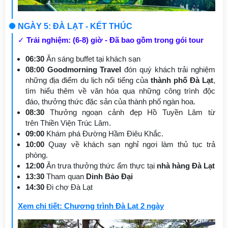
NGÀY 5: ĐÀ LẠT - KẾT THÚC
✓
Trải nghiệm: (6-8) giờ - Đã bao gồm trong gói tour
06:30
Ăn sáng buffet tại khách sạn
08:00
Goodmorning Travel
đón quý khách trải nghiệm
những địa điểm du lịch nổi tiếng của
thành phố Đà Lạt
,
tìm hiểu thêm về văn hóa qua những công trình độc
đáo, thưởng thức đặc sản của thành phố ngàn hoa.
08:30
Thưởng ngoạn cảnh đẹp Hồ Tuyền Lâm từ
trên Thiền Viện Trúc Lâm.
09:00
Khám phá Đường Hầm Điêu Khắc.
10:00
Quay về khách sạn nghỉ ngơi làm thủ tục trả
phòng.
12:00
Ăn trưa thưởng thức ẩm thực tại
nhà hàng Đà Lạt
13:30
Tham quan
Dinh Bảo Đại
14:30
Đi chợ Đà Lạt
Xem chi tiết: Chương trình Đà Lạt 2 ngày