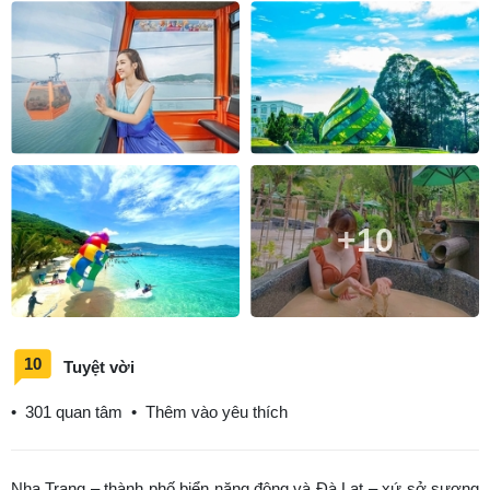
+10
10
Tuyệt vời
•
301 quan tâm
•
Thêm vào yêu thích
Nha Trang – thành phố biển năng động và Đà Lạt – xứ sở sương