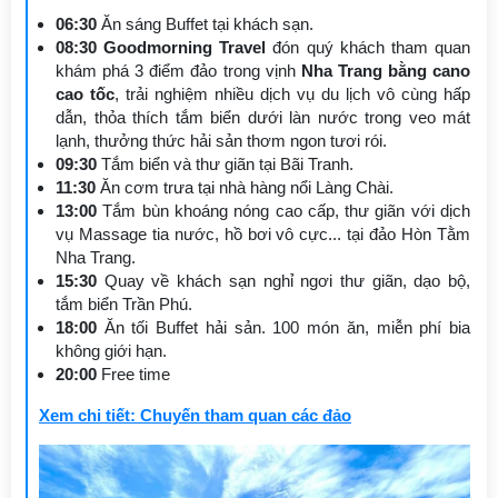
06:30
Ăn sáng Buffet tại khách sạn.
08:30
Goodmorning Travel
đón quý khách tham quan
khám phá 3 điểm đảo trong vịnh
Nha Trang bằng cano
cao tốc
, trải nghiệm nhiều dịch vụ du lịch vô cùng hấp
dẫn, thỏa thích tắm biển dưới làn nước trong veo mát
lạnh, thưởng thức hải sản thơm ngon tươi rói.
09:30
Tắm biển và thư giãn tại Bãi Tranh.
11:30
Ăn cơm trưa tại nhà hàng nổi Làng Chài.
13:00
Tắm bùn khoáng nóng cao cấp, thư giãn với dịch
vụ Massage tia nước, hồ bơi vô cực... tại đảo
Hòn Tằm
Nha Trang.
15:30
Quay về khách sạn nghỉ ngơi thư giãn, dạo bộ,
tắm biển Trần Phú.
18:00
Ăn tối Buffet hải sản. 100 món ăn, miễn phí bia
không giới hạn.
20:00
Free time
Xem chi tiết: Chuyến tham quan các đảo