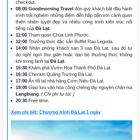
checkout.
08:00 Goodmorning Travel
đón quý khách bắt đầu hành
trình trải nghiệm những điểm đến hấp dẫn với cảnh quan
thiên nhiên tuyệt đẹp và nhiều công trình kiến trúc nổi
tiếng của
Đà Lạt.
11:00
Tham quan Chùa Linh Phước.
12:00
Thưởng thức đặc sản Buffet Rau Leguda.
14:00
Nhận phòng khách sạn 3 sao Đà Lạt, sau đó tự
do nghỉ ngơi thư giãn hoặc dạo bộ thưởng thức không
khí trong lành tại
Đà Lạt
.
15:30
Khám phá Vườn Hoa Thành Phố Đà Lạt.
16:30
Checkin Quảng Trường Đà Lạt.
17:00
Ăn tối tại nhà hàng Cơm Niêu Đà Lạt.
19:00
Giao lưu văn hóa cồng chiêng tây nguyên chân núi
Langbiang
.
( Chi phí tự túc )
20:30
Free time.
Xem chi tiết: Chương trình Đà Lạt 1 ngày