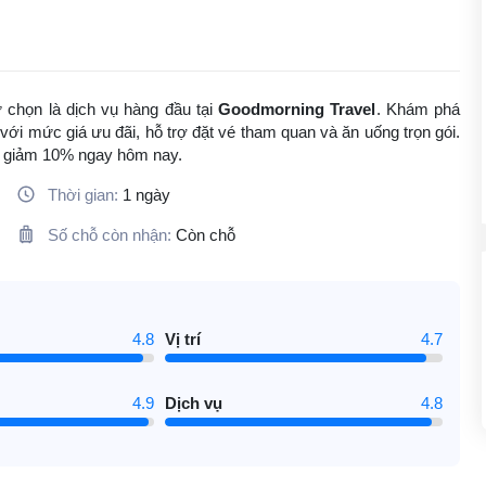
tự chọn là dịch vụ hàng đầu tại
Goodmorning Travel
. Khám phá
 với mức giá ưu đãi, hỗ trợ đặt vé tham quan và ăn uống trọn gói.
ãi giảm 10% ngay hôm nay.
Thời gian:
1 ngày
Số chỗ còn nhận:
Còn chỗ
4.8
Vị trí
4.7
4.9
Dịch vụ
4.8