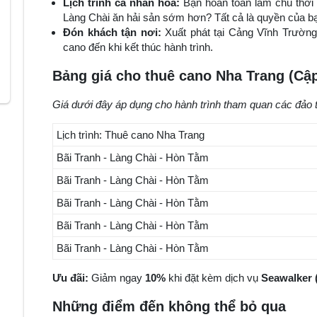
Lịch trình cá nhân hóa:
Bạn hoàn toàn làm chủ thời 
Làng Chài ăn hải sản sớm hơn? Tất cả là quyền của b
Đón khách tận nơi:
Xuất phát tại Cảng Vĩnh Trường t
cano đến khi kết thúc hành trình.
Bảng giá cho thuê cano Nha Trang (Cập
Giá dưới đây áp dụng cho hành trình tham quan các đảo 
Lịch trình: Thuê cano Nha Trang
Bãi Tranh - Làng Chài - Hòn Tằm
Bãi Tranh - Làng Chài - Hòn Tằm
Bãi Tranh - Làng Chài - Hòn Tằm
Bãi Tranh - Làng Chài - Hòn Tằm
Bãi Tranh - Làng Chài - Hòn Tằm
Ưu đãi:
Giảm ngay
10%
khi đặt kèm dịch vụ
Seawalker 
Những điểm đến không thể bỏ qua