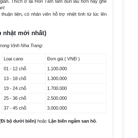
gian. Thích ở lại Hòn Tằm tắm bùn lâu hơn hay ghé
ạn!
huận tiện, có nhân viên hỗ trợ nhiệt tình từ lúc lên
 nhật mới nhất)
trong Vịnh Nha Trang:
Loại cano
Đơn giá ( VNĐ )
01 - 12 chỗ
1.100.000
13 - 18 chỗ
1.300.000
19 - 24 chỗ
1.700.000
25 - 36 chỗ
2.500.000
37 - 45 chỗ
3.000.000
(Đi bộ dưới biển)
hoặc
Lặn biển ngắm san hô
.