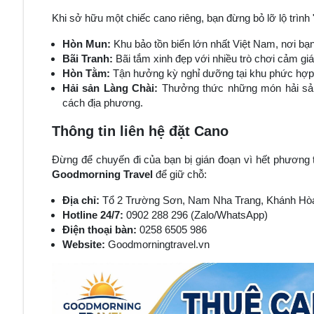
Khi sở hữu một chiếc cano riêng, bạn đừng bỏ lỡ lộ trình 
Hòn Mun:
Khu bảo tồn biển lớn nhất Việt Nam, nơi bạn 
Bãi Tranh:
Bãi tắm xinh đẹp với nhiều trò chơi cảm g
Hòn Tằm:
Tận hưởng kỳ nghỉ dưỡng tại khu phức hợp 
Hải sản Làng Chài:
Thưởng thức những món hải sản t
cách địa phương.
Thông tin liên hệ đặt Cano
Đừng để chuyến đi của bạn bị gián đoạn vì hết phương
Goodmorning Travel
để giữ chỗ:
Địa chỉ:
Tổ 2 Trường Sơn, Nam Nha Trang, Khánh Hò
Hotline 24/7:
0902 288 296 (Zalo/WhatsApp)
Điện thoại bàn:
0258 6505 986
Website:
Goodmorningtravel.vn